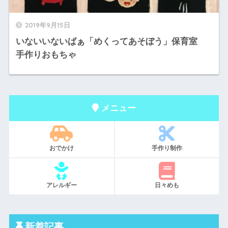
2019年9月15日
いないいないばぁ「めくってあそぼう」保育室
手作りおもちゃ
メニュー
おでかけ
手作り制作
アレルギー
日々めも
新着記事