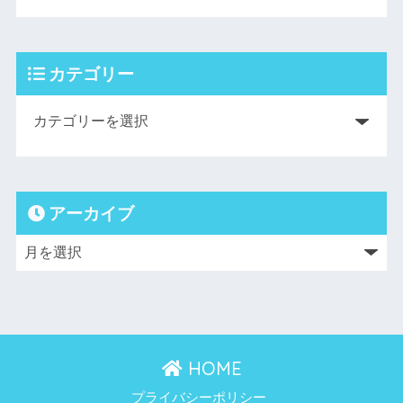
カテゴリー
アーカイブ
HOME
プライバシーポリシー