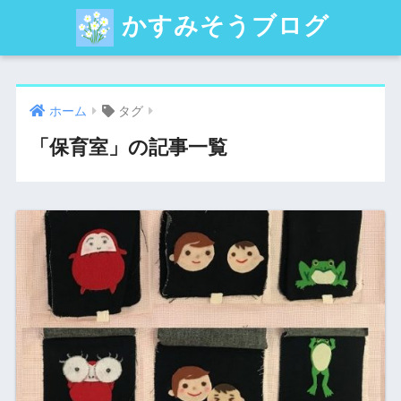
かすみそうブログ
ホーム
タグ
「保育室」の記事一覧