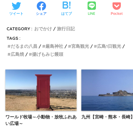
LINE
ツイート
シェア
はてブ
Pocket
CATEGORY :
おでかけ
旅行日記
TAGS :
だるまの八昌
厳島神社
宮島観光
広島1日観光
広島焼
揚げもみじ饅頭
ワールド牧場～小動物・放牧ふれあ
九州【宮崎・熊本・長崎
い広場～