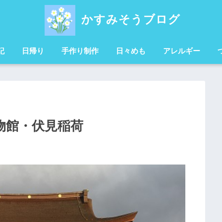
かすみそうブログ
記
日帰り
手作り制作
日々めも
アレルギー
物館・伏見稲荷