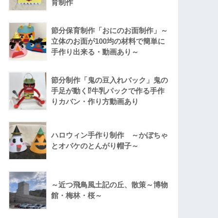
育制作
節分保育制作「おにのお面制作」～
立体のお面が100均の材料で簡単に
手作り出来る・動画あり～
節分制作「鬼の豆入れバック」鬼の
手足が動く⁉牛乳パックで作る手作
りカバン・作り方動画あり
ハロウィン手作り制作 ～かぼちゃ
とオバケのとんがり帽子～
～近つ飛鳥風土記の丘、散策～博物
館・梅林・桜～