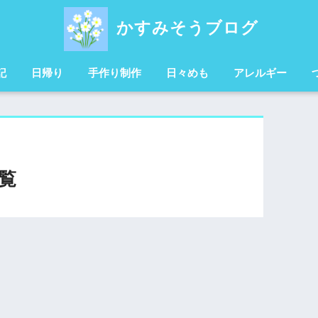
かすみそうブログ
記
日帰り
手作り制作
日々めも
アレルギー
覧