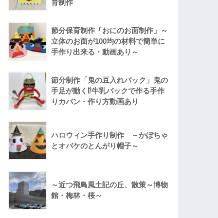
育制作
節分保育制作「おにのお面制作」～
立体のお面が100均の材料で簡単に
手作り出来る・動画あり～
節分制作「鬼の豆入れバック」鬼の
手足が動く⁉牛乳パックで作る手作
りカバン・作り方動画あり
ハロウィン手作り制作 ～かぼちゃ
とオバケのとんがり帽子～
～近つ飛鳥風土記の丘、散策～博物
館・梅林・桜～